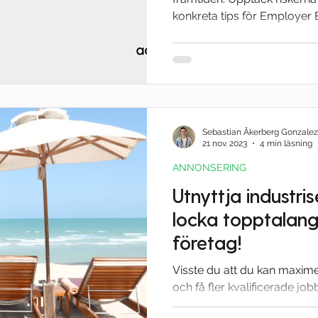
konkreta tips för Employer 
Sebastian Åkerberg Gonzalez
21 nov. 2023
4 min läsning
ANNONSERING
Utnyttja industri
locka topptalanger
företag!
Visste du att du kan maximer
och få fler kvalificerade j
annonsera under...