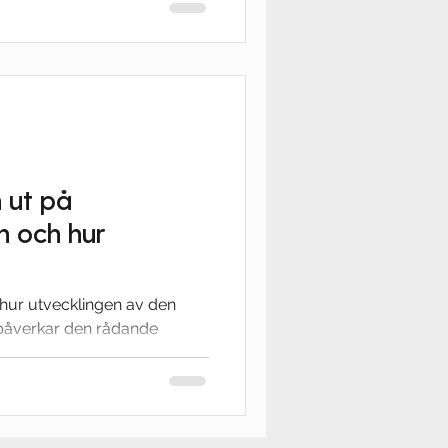
 ut på
 och hur
jningen?
i hur utvecklingen av den
påverkar den rådande
 tips på...