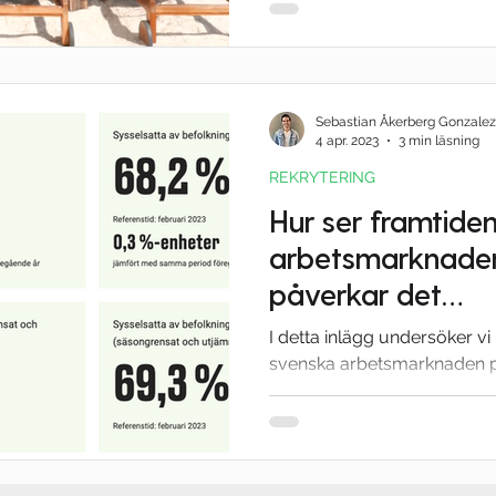
Sebastian Åkerberg Gonzalez
4 apr. 2023
3 min läsning
REKRYTERING
Hur ser framtiden
arbetsmarknaden
påverkar det
kompetensförsör
I detta inlägg undersöker v
svenska arbetsmarknaden 
kompetensbristen och ger dig