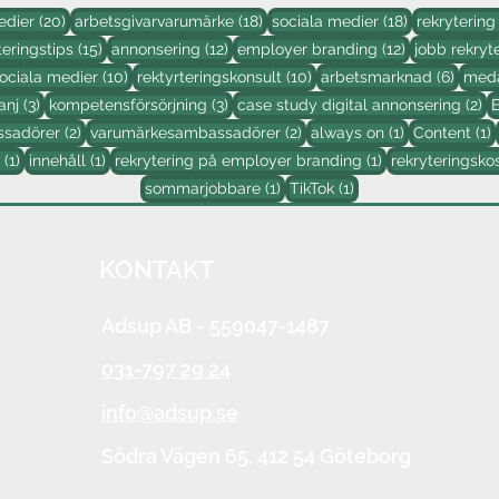
20 inlägg
18 inlägg
18 inlägg
edier
(20)
arbetsgivarvarumärke
(18)
sociala medier
(18)
rekrytering
ägg
15 inlägg
12 inlägg
12 inlägg
teringstips
(15)
annonsering
(12)
employer branding
(12)
jobb rekryt
10 inlägg
10 inlägg
6 inlä
ociala medier
(10)
rektyrteringskonsult
(10)
arbetsmarknad
(6)
meda
g
3 inlägg
3 inlägg
2 
anj
(3)
kompetensförsörjning
(3)
case study digital annonsering
(2)
2 inlägg
2 inlägg
1 inlägg
1
sadörer
(2)
varumärkesambassadörer
(2)
always on
(1)
Content
(1)
1 inlägg
1 inlägg
1 inlägg
(1)
innehåll
(1)
rekrytering på employer branding
(1)
rekryteringsko
1 inlägg
1 inlägg
sommarjobbare
(1)
TikTok
(1)
KONTAKT
Adsup AB
- 559047-1487
031-797 29 24
info@adsup.se
Södra Vägen 65,
412 54 Göteborg