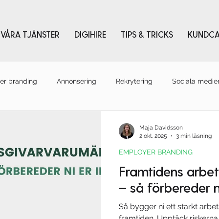
VÅRA TJÄNSTER
DIGIHIRE
TIPS & TRICKS
KUNDCA
er branding
Annonsering
Rekrytering
Sociala medie
r
Content
Maja Davidsson
2 okt. 2025
3 min läsning
EMPLOYER BRANDING
Framtidens arbe
– så förbereder n
Så bygger ni ett starkt arb
framtiden. Upptäck riskerna