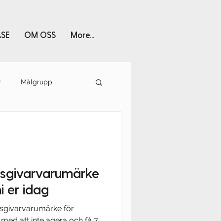
SE
OM OSS
More...
r
Målgrupp
tsgivarvarumärke
i er idag
etsgivarvarumärke för
 med att inte agera och få 7