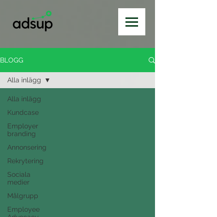
BLOGG
Alla inlägg
Alla inlägg
Kundcase
Employer
branding
Annonsering
Rekrytering
Sociala
medier
Målgrupp
Employee