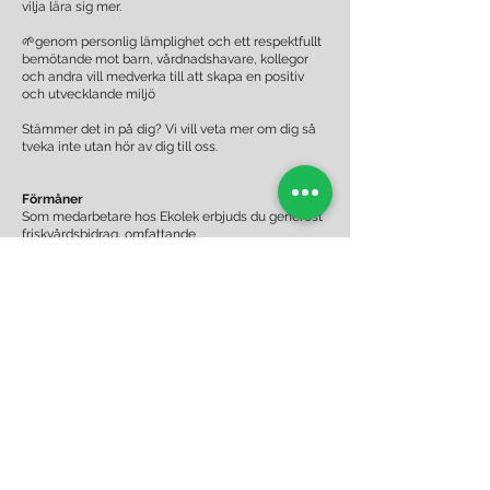
vilja lära sig mer.
🌱genom personlig lämplighet och ett respektfullt
bemötande mot barn, vårdnadshavare, kollegor
och andra vill medverka till att skapa en positiv
och utvecklande miljö
Stämmer det in på dig? Vi vill veta mer om dig så
tveka inte utan hör av dig till oss.
Förmåner
Som medarbetare hos Ekolek erbjuds du generöst
friskvårdsbidrag, omfattande
kompetensutveckling, arbetskläder och
pedagogiska måltider. Personalvård tex Julbord,
sommarfest och andra aktiviteter. Du genomgår
under första anställningsåret en grundkurs inom
kost och hälsa samt årlig HLR och brandskydd.
Krav
Du skall erbjuda ett rökfritt hem och behärska
svenska i tal och skrift och för den som erbjuds
anställning krävs utdrag ur polisens
belastningsregister.
Varmt välkommen med din ansökan!