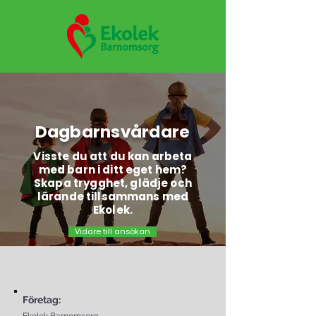
Dagbarnsvårdare
Visste du att du kan arbeta
med barn i ditt eget hem?
Skapa trygghet, glädje och
lärande tillsammans med
Ekolek.
Vidare till ansökan
Företag: