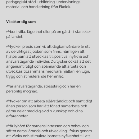
pedagogiskt stöd, utbildning, undervisnings
material och handledning från Ekolek.
Vi söker dig som
🌱bor i villa, lägenhet eller på en gård - i stan eller
på landet.
🌱tycker, precis som vi, att dagbarnvårdare är ett
av de viktigast jobben som finns, nämligen att
hjälpa barn att utvecklas till positiva, nyfikna och
ansvarstagande individer. Du tycker också att det
är genuint roligt och spännande att arbeta och
utvecklas tillsammans med våra hjältar i en lugn,
trygg och stimulerande hemmiljö.
🌱är ansvarstagande, stresstålig och har en
personlig mognad.
🌱tycker om att arbeta självständigt och samtidigt
är en person som har lätt för att samarbeta och
gärna delar med dig av din kunskap och dina
erfarenheter.
🌱är lyhörd för barnens intressen och behov och
sätter deras lärande och utveckling i fokus genom
att väcka och stimulera barnets nyfikenhet till att