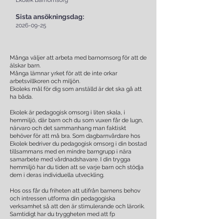
Ekolek Barnomsorg
Sista ansökningsdag:
2026-09-25
Många väljer att arbeta med barnomsorg för att de
älskar barn.
Många lämnar yrket för att de inte orkar
arbetsvillkoren och miljön.
Ekoleks mål för dig som anställd är det ska gå att
ha båda.
Ekolek är pedagogisk omsorg i liten skala, i
hemmiljö, där barn och du som vuxen får de lugn,
närvaro och det sammanhang man faktiskt
behöver för att må bra. Som dagbarnvårdare hos
Ekolek bedriver du pedagogisk omsorg i din bostad
tillsammans med en mindre barngrupp i nära
samarbete med vårdnadshavare. I din trygga
hemmiljö har du tiden att se varje barn och stödja
dem i deras individuella utveckling.
Hos oss får du friheten att utifrån barnens behov
och intressen utforma din pedagogiska
verksamhet så att den är stimulerande och lärorik.
Samtidigt har du tryggheten med att fp