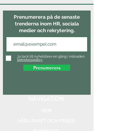
Prenumerera på de senaste
trenderna inom HR, sociala
medier och rekrytering.
Ja tack till nyhetsbrev en gång i månaden.
Sekretesspolicy
Prenumerera
NAVIGATION
HEM
VÅRA PAKET OCH PRISER