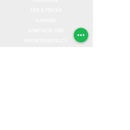
KUNDCASE
TIPS & TRICKS
KARRIÄR
KONTAKTA OSS
SEKRETESSPOLICY
KONTAKT
Adsup AB
- 559047-1487
031-797 29 24
info@adsup.se
Södra Vägen 65,
412 54 Göteborg
Copyright © 2026 - Alla rättigheter reserverade.