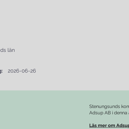
ds län
:
2026-06-26
Stenungsunds kom
Adsup AB i denna 
Läs mer om Adsu