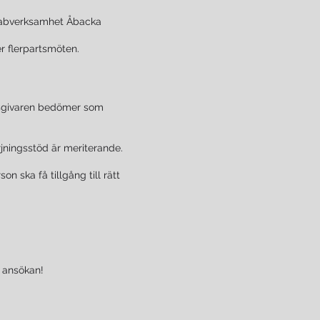
ehabverksamhet Åbacka
r flerpartsmöten.
tsgivaren bedömer som
jningsstöd är meriterande.
n ska få tillgång till rätt
n ansökan!