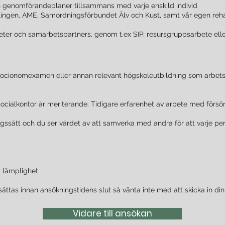
 genomförandeplaner tillsammans med varje enskild individ
dlingen, AME, Samordningsförbundet Älv och Kust, samt vår egen r
er och samarbetspartners, genom t.ex SIP, resursgruppsarbete elle
 socionomexamen eller annan relevant högskoleutbildning som arbe
ocialkontor är meriterande. Tidigare erfarenhet av arbete med försör
ingssätt och du ser värdet av att samverka med andra för att varje perso
g lämplighet
sättas innan ansökningstidens slut så vänta inte med att skicka in di
Vidare till ansökan