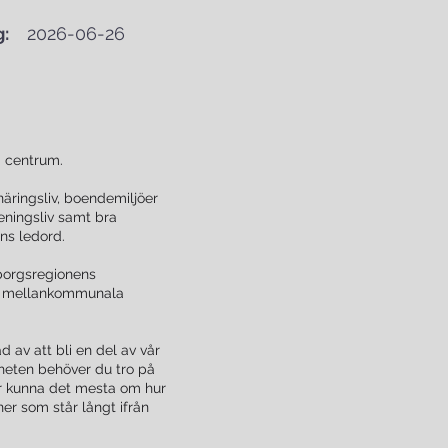
:
2026-06-26
i centrum.
ringsliv, boendemiljöer
eningsliv samt bra
ens ledord.
eborgsregionens
ra mellankommunala
 av att bli en del av vår
heten behöver du tro på
er kunna det mesta om hur
er som står långt ifrån