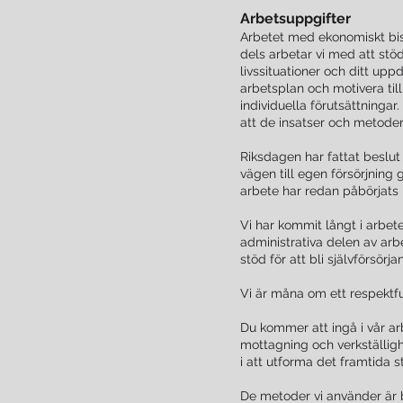
Arbetsuppgifter
Arbetet med ekonomiskt bist
dels arbetar vi med att stöd
livssituationer och ditt upp
arbetsplan och motivera till 
individuella förutsättninga
att de insatser och metoder
Riksdagen har fattat beslut 
vägen till egen försörjning 
arbete har redan påbörjats i
Vi har kommit långt i arbete
administrativa delen av arb
stöd för att bli självförsörj
Vi är måna om ett respektf
Du kommer att ingå i vår a
mottagning och verkställi
i att utforma det framtida st
De metoder vi använder är bl