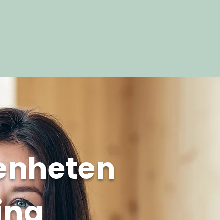
 enheten
ing