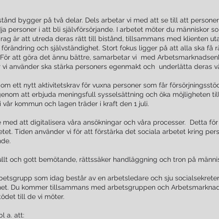
ånd bygger på två delar. Dels arbetar vi med att se till att personer
ja personer i att bli självförsörjande. I arbetet möter du människor so
drag är att utreda deras rätt till bistånd, tillsammans med klienten u
förändring och självständighet. Stort fokus ligger på att alla ska få rä
r. För att göra det ännu bättre, samarbetar vi med Arbetsmarknadse
 vi använder ska stärka personers egenmakt och underlätta deras väg
om ett nytt aktivitetskrav för vuxna personer som får försörjningsstöd
genom att erbjuda meningsfull sysselsättning och öka möjligheten till 
 vår kommun och lagen träder i kraft den 1 juli.
 med att digitalisera våra ansökningar och våra processer. Detta för a
etet. Tiden använder vi för att förstärka det sociala arbetet kring 
ande.
ullt och gott bemötande, rättssäker handläggning och tron på männis
rbetsgrupp som idag består av en arbetsledare och sju socialsekret
ghet. Du kommer tillsammans med arbetsgruppen och Arbetsmarknads
ödet till de vi möter.
 a. att: