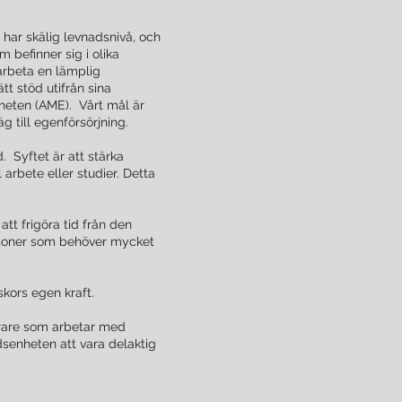
 har skälig levnadsnivå, och
m befinner sig i olika
tarbeta en lämplig
tt stöd utifrån sina
nheten (AME). Vårt mål är
 till egenförsörjning.
. Syftet är att stärka
arbete eller studier. Detta
tt frigöra tid från den
personer som behöver mycket
kors egen kraft.
erare som arbetar med
enheten att vara delaktig