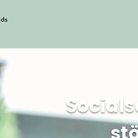
Socials
st