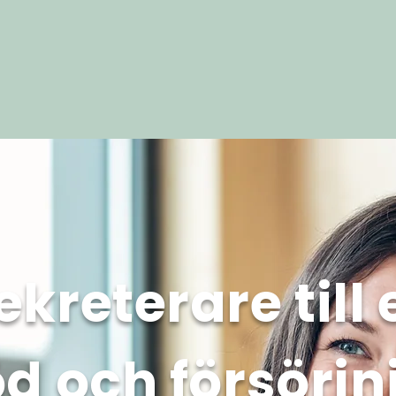
ekreterare till
öd och försörjn