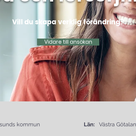
Vill du skapa verklig förändring?
Vidare till ansökan
gsunds kommun
Län:
Västra Götalan