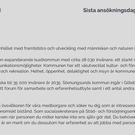
d
Sista ansökningsdag
hället med framtidstro och utveckling med människan och naturen 
 expanderande kustkommun med cirka 28 030 invånare, ett starkt nä
ikationsmöjligheter. Kommunen har ett välutvecklat kultur- och för
liv och rekreation. Helhet, öppenhet, delaktighet och insyn är kommun
 ska bli 35 000 invånare år 2035. Stenungsunds kommun ingår i Göt
t forum för samarbete och erfarenhetsutbyte samt i ett antal and
 livsvillkoren för våra medborgare och söker nu dig som är intresserad
omiskt bistånd. Som socialsekreterare på Stöd- och försörjningsen
en när personen du möter kanske inte ens själv gör det. Du behöv
t är en merit om du dessutom har erfarenhet av att jobba med person