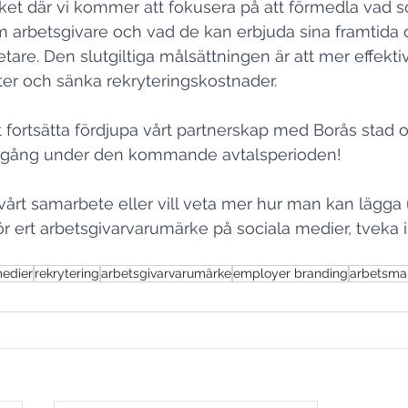
et där vi kommer att fokusera på att förmedla vad s
 arbetsgivare och vad de kan erbjuda sina framtida 
re. Den slutgiltiga målsättningen är att mer effekti
nster och sänka rekryteringskostnader.
 fortsätta fördjupa vårt partnerskap med Borås stad och
amgång under den kommande avtalsperioden!
 vårt samarbete eller vill veta mer hur man kan lägga
för ert arbetsgivarvarumärke på sociala medier, tveka i
medier
rekrytering
arbetsgivarvarumärke
employer branding
arbetsma