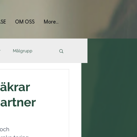
SE
OM OSS
More...
r
Målgrupp
äkrar
artner
 och 