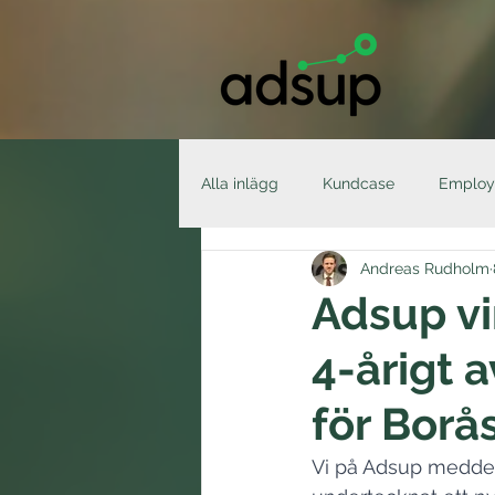
Alla inlägg
Kundcase
Employ
Andreas Rudholm
Employee Advocacy
Nyhete
Adsup vi
4-årigt 
för Borå
Vi på Adsup meddela