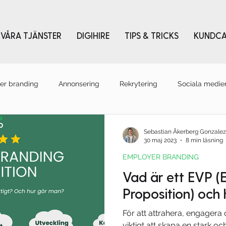
VÅRA TJÄNSTER
DIGIHIRE
TIPS & TRICKS
KUNDCA
er branding
Annonsering
Rekrytering
Sociala medie
r
Content
Sebastian Åkerberg Gonzalez
30 maj 2023
8 min läsning
EMPLOYER BRANDING
Vad är ett EVP (
Proposition) och 
För att attrahera, engagera 
viktigt att skapa en stark oc