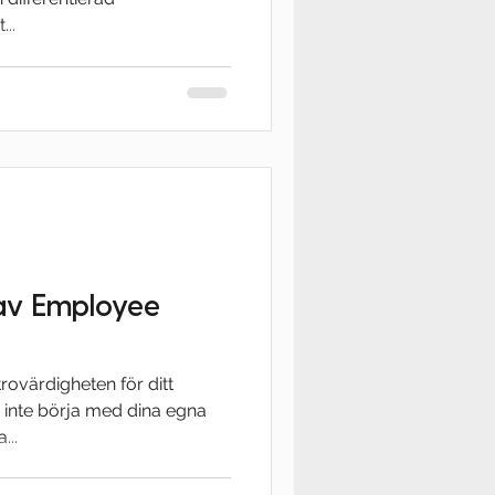
...
 av Employee
trovärdigheten för ditt
 inte börja med dina egna
...