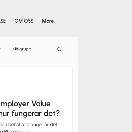
SE
OM OSS
More...
r
Målgrupp
Employer Value
hur fungerar det?
och behålla talanger är det
h differentierad