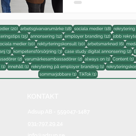
20 inlägg
18 inlägg
18 inlägg
edier
(20)
arbetsgivarvarumärke
(18)
sociala medier
(18)
rekrytering
ägg
15 inlägg
12 inlägg
12 inlägg
teringstips
(15)
annonsering
(12)
employer branding
(12)
jobb rekryt
10 inlägg
10 inlägg
6 inlä
ociala medier
(10)
rektyrteringskonsult
(10)
arbetsmarknad
(6)
meda
g
3 inlägg
3 inlägg
2 
anj
(3)
kompetensförsörjning
(3)
case study digital annonsering
(2)
2 inlägg
2 inlägg
1 inlägg
1
sadörer
(2)
varumärkesambassadörer
(2)
always on
(1)
Content
(1)
1 inlägg
1 inlägg
1 inlägg
(1)
innehåll
(1)
rekrytering på employer branding
(1)
rekryteringsko
1 inlägg
1 inlägg
sommarjobbare
(1)
TikTok
(1)
KONTAKT
Adsup AB
- 559047-1487
031-797 29 24
info@adsup.se