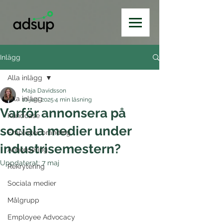
Inlägg
Alla inlägg
Maja Davidsson
Alla inlägg
10 juni 2025
4 min läsning
Varför annonsera på
Kundcase
sociala medier under
Employer branding
industrisemestern?
Annonsering
Uppdaterat:
7 maj
Rekrytering
Sociala medier
Målgrupp
Employee Advocacy