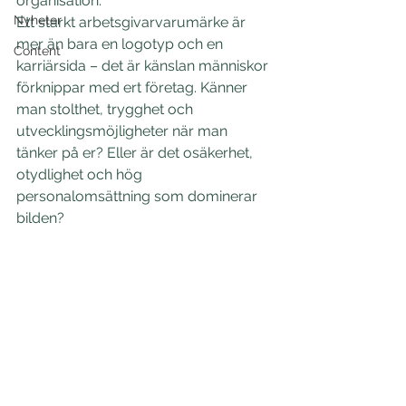
organisation. 
Nyheter
Ett starkt arbetsgivarvarumärke är 
mer än bara en logotyp och en 
Content
karriärsida – det är känslan människor 
förknippar med ert företag. Känner 
man stolthet, trygghet och 
utvecklingsmöjligheter när man 
tänker på er? Eller är det osäkerhet, 
otydlighet och hög 
personalomsättning som dominerar 
bilden? 