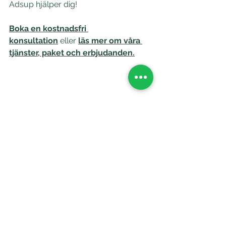
Adsup hjälper dig!  
Boka en kostnadsfri 
konsultation
eller
läs mer om våra 
tjänster, paket och erbjudanden.
annonsering på sociala medier
rekrytering
arbetsgivarvarumärke
employer branding
medarbetarporträtt
arbetsmarknad
målgrupp
kompetensförsörjning
arbetsgivare
Employee Advocacy
medarbetarambassadörer
varumärkesambassadörer
Employer branding