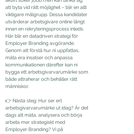
aktivt söker jobb men kan tänka sig 
att byta vid rätt möjlighet – blir en allt 
viktigare målgrupp. Dessa kandidater 
utvärderar arbetsgivare online långt 
innan en rekryteringsprocess inleds. 
Här blir en datadriven strategi för 
Employer Branding avgörande. 
Genom att förstå hur ni uppfattas, 
mäta era insatser och anpassa 
kommunikationen därefter kan ni 
bygga ett arbetsgivarvarumärke som 
både attraherar och behåller rätt 
människor. 
👉 Nästa steg: Hur ser ert 
arbetsgivarvarumärke ut idag? Är det 
dags att mäta, analysera och börja 
arbeta mer strategiskt med 
Employer Branding? Vi på 