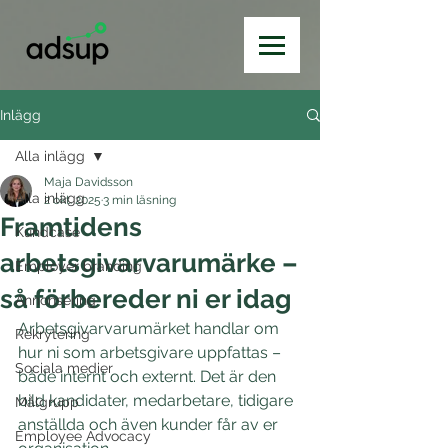
Inlägg
Alla inlägg
Maja Davidsson
Alla inlägg
2 okt. 2025
3 min läsning
Framtidens
Kundcase
arbetsgivarvarumärke –
Employer branding
så förbereder ni er idag
Annonsering
Arbetsgivarvarumärket handlar om 
Rekrytering
hur ni som arbetsgivare uppfattas – 
Sociala medier
både internt och externt. Det är den 
bild kandidater, medarbetare, tidigare 
Målgrupp
anställda och även kunder får av er 
Employee Advocacy