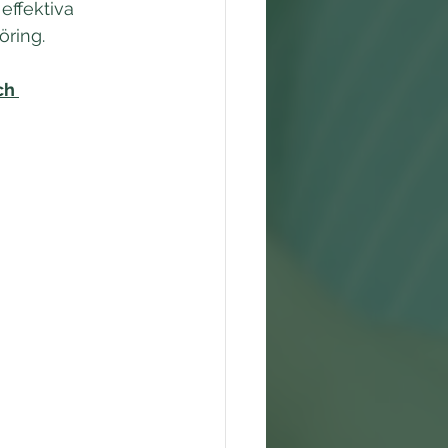
effektiva 
ring. 
ch 