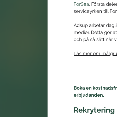
ForSea
. Första del
serviceyrken till Fo
Adsup arbetar dagl
medier. Detta gör at
och på så sätt når 
Läs mer om målgrup
Boka en kostnadsfr
erbjudanden.
Rekrytering 