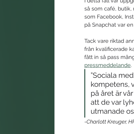
I detta fall var up
så som café, butik,
som Facebook, Inst
på Snapchat var en s
Tack vare riktad an
från kvalificerade 
fått in så pass mån
pressmeddelande
. 
”Sociala medie
kompetens, v
på året är vå
att de var ly
utmanade oss 
-Charlott Kreuger, H