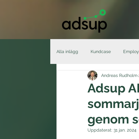
Alla inlägg
Kundcase
Employ
Andreas Rudholm
Employee Advocacy
Nyhete
Adsup AB
sommarjo
genom so
Uppdaterat:
31 jan. 2024