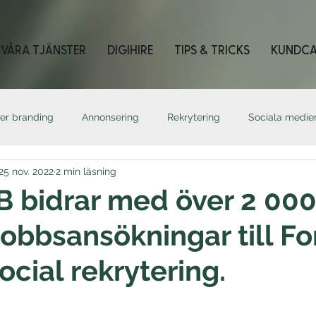
VÅRA TJÄNSTER
DIGIHIRE
TIPS & TRICKS
KUNDCA
er branding
Annonsering
Rekrytering
Sociala medie
25 nov. 2022
2 min läsning
r
Content
 bidrar med över 2 00
bbsansökningar till F
cial rekrytering.