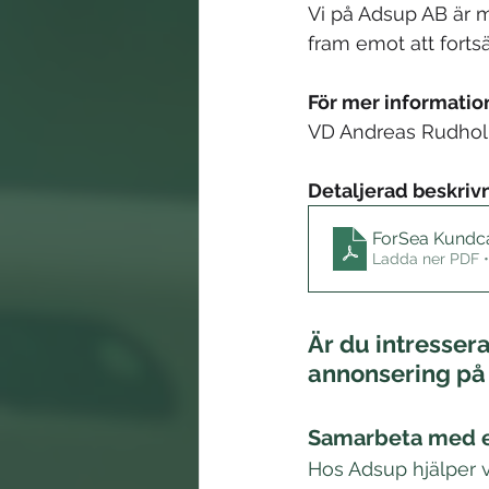
Vi på Adsup AB är 
fram emot att forts
För mer informatio
VD Andreas Rudholm
Detaljerad beskriv
ForSea Kundc
Ladda ner PDF 
Är du intresser
annonsering på
Samarbeta med en
Hos Adsup hjälper v