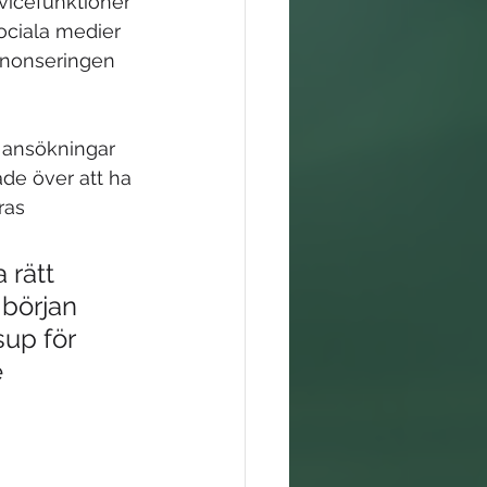
rvicefunktioner 
ociala medier 
nnonseringen 
0 ansökningar 
de över att ha 
ras 
 rätt 
början 
sup för 
 