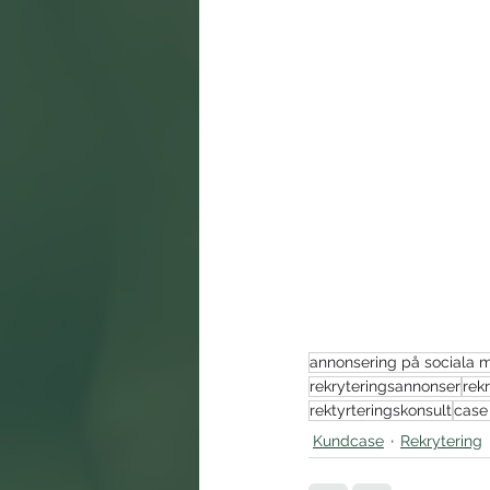
annonsering på sociala 
rekryteringsannonser
rek
rektyrteringskonsult
case
Kundcase
Rekrytering