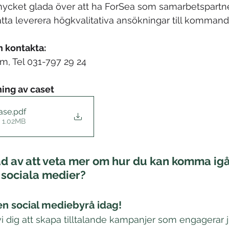
mycket glada över att ha ForSea som samarbetspartner
ätta leverera högkvalitativa ansökningar till kommande
n kontakta:
, Tel 031-797 29 24
ning av caset
ase
.pdf
• 1.02MB
ad av att veta mer om hur du kan komma ig
 sociala medier?
 social mediebyrå idag!
i dig att skapa tilltalande kampanjer som engagerar j