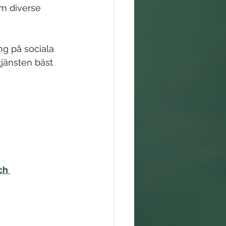
om diverse 
g på sociala 
tjänsten bäst 
ch 