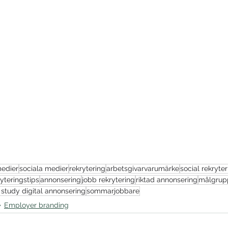
medier
sociala medier
rekrytering
arbetsgivarvarumärke
social rekryte
ryteringstips
annonsering
jobb rekrytering
riktad annonsering
målgrupp
 study digital annonsering
sommarjobbare
Employer branding