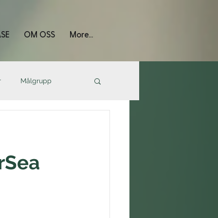
SE
OM OSS
More...
r
Målgrupp
0
orSea