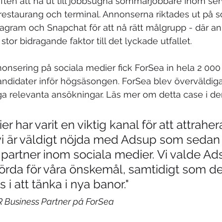
pgiften att nå ut till jobbsugna sommarjobbare inom se
 restaurang och terminal. Annonserna riktades ut på s
agram och Snapchat för att nå rätt målgrupp - där a
tor bidragande faktor till det lyckade utfallet. 
nonsering på sociala medier fick ForSea in hela 2 00
kandidater inför högsäsongen. ForSea blev överväldiga
ga relevanta ansökningar. Läs mer om detta case i de
r har varit en viktig kanal för att attrahera
i är väldigt nöjda med Adsup som sedan 
r partner inom sociala medier. Vi valde Ad
hörda för våra önskemål, samtidigt som de
i att tänka i nya banor." 
R Business Partner på ForSea