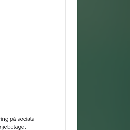
ng på sociala 
injebolaget 