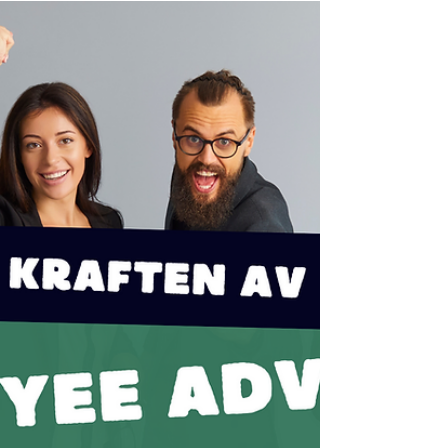
varumärkesambassadör och
varför borde du ha en?
Förtroende, autenticitet och trovärdighet är
viktigare än någonsin. Det är här
varumärkesambassadören kommer in i bilden.