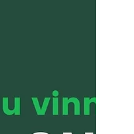
kostar – och hur du undviker fallgroparna.