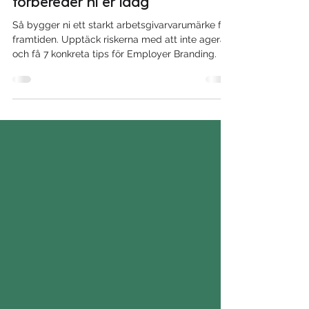
Framtidens
arbetsgivarvarumärke – så
förbereder ni er idag
Så bygger ni ett starkt arbetsgivarvarumärke för
framtiden. Upptäck riskerna med att inte agera
och få 7 konkreta tips för Employer Branding.