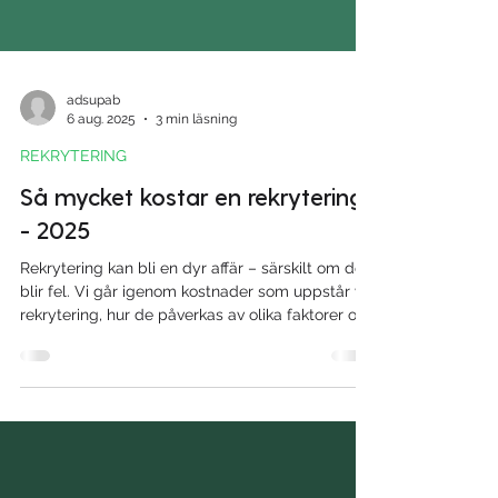
adsupab
6 aug. 2025
3 min läsning
REKRYTERING
Så mycket kostar en rekrytering
- 2025
Rekrytering kan bli en dyr affär – särskilt om det
blir fel. Vi går igenom kostnader som uppstår vid
rekrytering, hur de påverkas av olika faktorer och
hur du som arbetsgivare kan minska utgifterna.
Med hjälp av tydliga exempel får du en bättre
förståelse för vad en nyanställning faktiskt