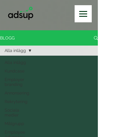
BLOGG
Alla inlägg
Alla inlägg
Kundcase
Employer
branding
Annonsering
Rekrytering
Sociala
medier
Målgrupp
Employee