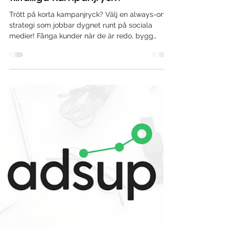
SOCIALA MEDIER
Hur skapar du vinnande Always-
on kampanjer istället för
tillfälliga kampanjryck?
Trött på korta kampanjryck? Välj en always-on
strategi som jobbar dygnet runt på sociala
medier! Fånga kunder när de är redo, bygg
varumärke löpande och få mer effekt av varje
marknadsföringskrona. Vi på Adsup gör det
enkelt – låt oss visa hur!